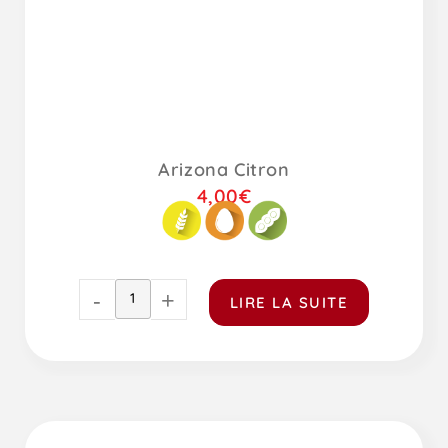
Arizona Citron
4,00
€
-
+
LIRE LA SUITE