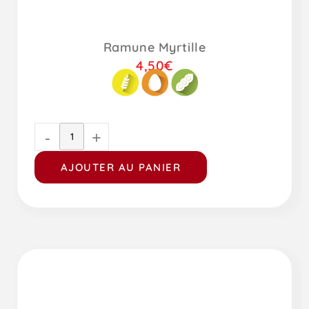
Ramune Myrtille
4,50
€
-
+
AJOUTER AU PANIER