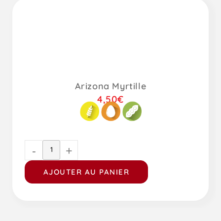
Arizona Myrtille
4,50
€
-
+
AJOUTER AU PANIER