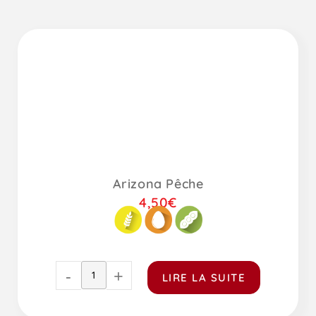
Arizona Pêche
4,50
€
-
+
LIRE LA SUITE