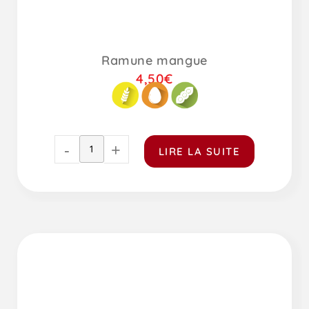
Ramune mangue
4,50
€
-
+
LIRE LA SUITE