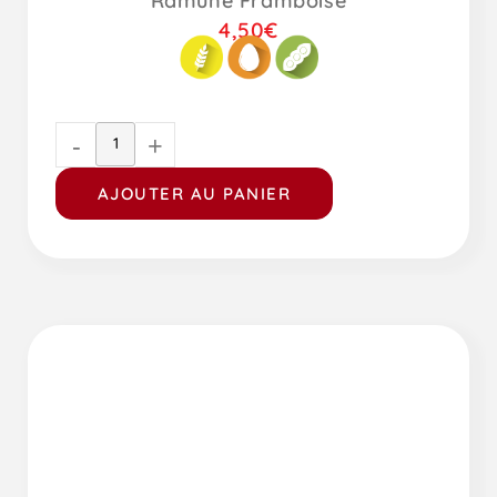
Ramune Framboise
4,50
€
-
+
AJOUTER AU PANIER