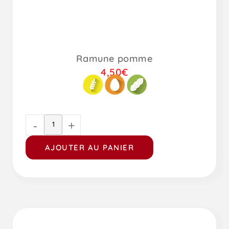
Ramune pomme
4,50
€
-
+
AJOUTER AU PANIER