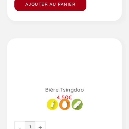
AJOUTER AU PANIER
Bière Tsingdao
4,50
€
-
+