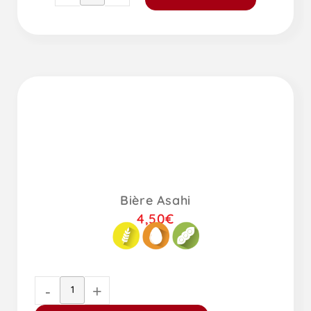
Bière Asahi
4,50
€
-
+