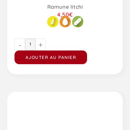
Ramune litchi
4,50
€
-
+
AJOUTER AU PANIER