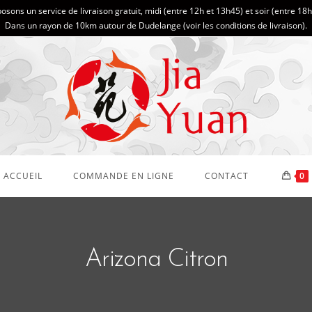
sons un service de livraison gratuit, midi (entre 12h et 13h45) et soir (entre 18
Dans un rayon de 10km autour de Dudelange (
voir les conditions de livraison
).
ACCUEIL
COMMANDE EN LIGNE
CONTACT
0
Arizona Citron