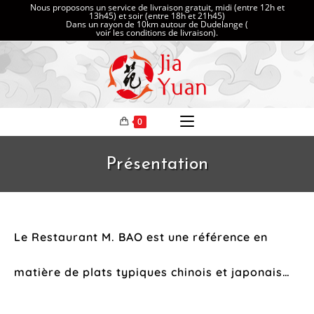
Nous proposons un service de livraison gratuit, midi (entre 12h et
13h45) et soir (entre 18h et 21h45)
Dans un rayon de 10km autour de Dudelange (
voir les conditions de livraison
).
0
Présentation
Le Restaurant M. BAO est une référence en
matière de plats typiques chinois et japonais…