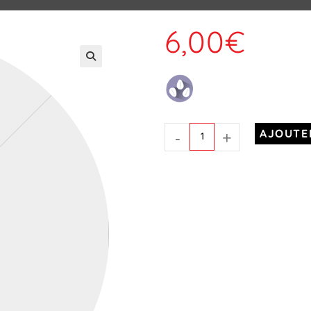
6,00
€
-
+
AJOUTE