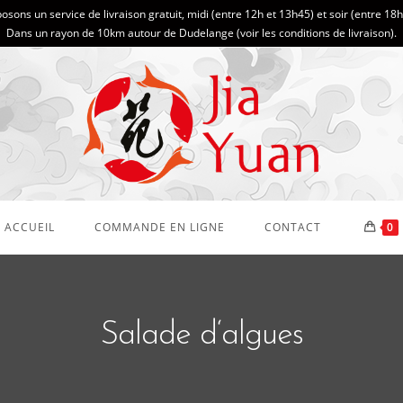
sons un service de livraison gratuit, midi (entre 12h et 13h45) et soir (entre 18
Dans un rayon de 10km autour de Dudelange (
voir les conditions de livraison
).
ACCUEIL
COMMANDE EN LIGNE
CONTACT
0
Salade d‘algues