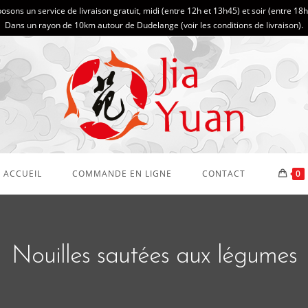
sons un service de livraison gratuit, midi (entre 12h et 13h45) et soir (entre 18
Dans un rayon de 10km autour de Dudelange (
voir les conditions de livraison
).
ACCUEIL
COMMANDE EN LIGNE
CONTACT
0
Nouilles sautées aux légumes