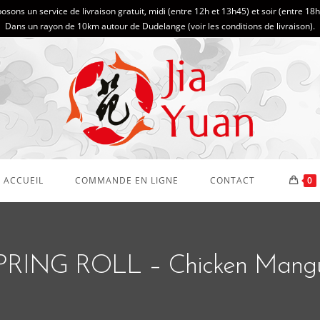
sons un service de livraison gratuit, midi (entre 12h et 13h45) et soir (entre 18
Dans un rayon de 10km autour de Dudelange (
voir les conditions de livraison
).
ACCUEIL
COMMANDE EN LIGNE
CONTACT
0
PRING ROLL – Chicken Mang