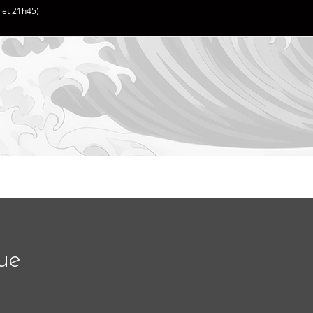
h et 21h45)
ue