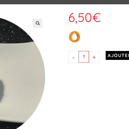
6,50
€
-
+
AJOUTE