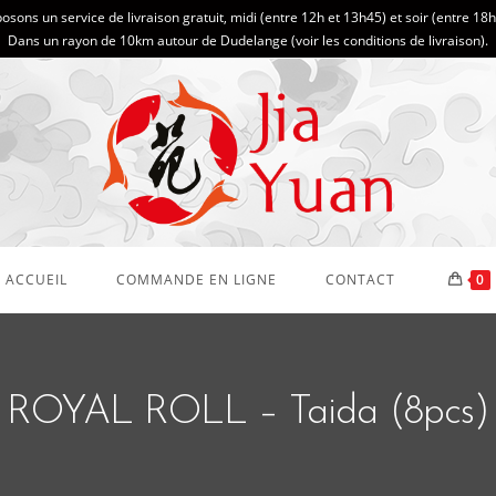
sons un service de livraison gratuit, midi (entre 12h et 13h45) et soir (entre 18
Dans un rayon de 10km autour de Dudelange (
voir les conditions de livraison
).
ACCUEIL
COMMANDE EN LIGNE
CONTACT
0
ROYAL ROLL – Taida (8pcs)