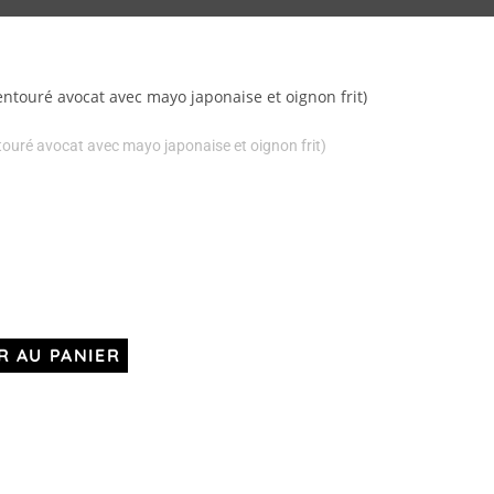
ntouré avocat avec mayo japonaise et oignon frit)
touré avocat avec mayo japonaise et oignon frit)
R AU PANIER