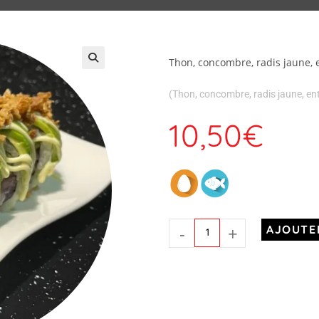
Thon, concombre, radis jaune, e
(Thon, concombre, radis jaune, en
10,50
€
-
+
AJOUTE