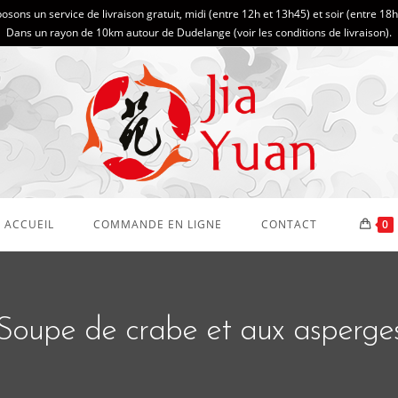
sons un service de livraison gratuit, midi (entre 12h et 13h45) et soir (entre 18
Dans un rayon de 10km autour de Dudelange (
voir les conditions de livraison
).
ACCUEIL
COMMANDE EN LIGNE
CONTACT
0
Soupe de crabe et aux asperge