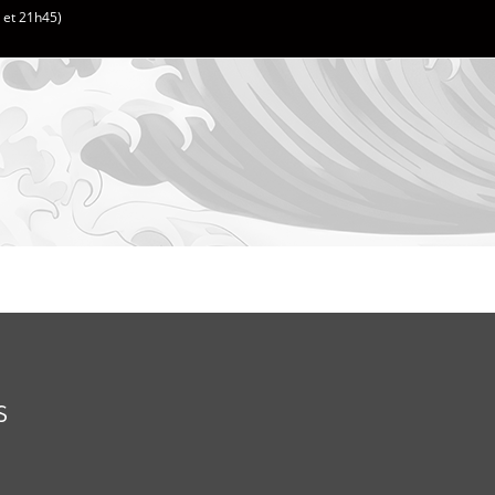
h et 21h45)
s