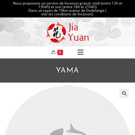
Nous proposons un service de livraison gratuit, midi (entre 12h et
13h45) et soir (entre 18h et 21h45)
Dans un rayon de 10km autour de Dudelange (
voir les conditions de livraison
).
0
YAMA