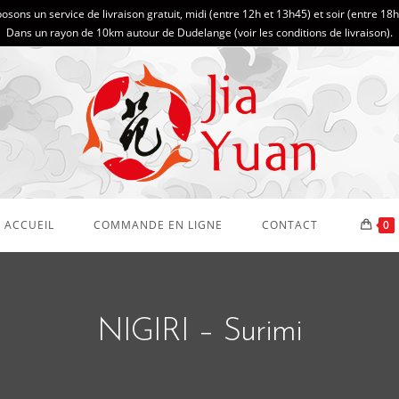
sons un service de livraison gratuit, midi (entre 12h et 13h45) et soir (entre 18
Dans un rayon de 10km autour de Dudelange (
voir les conditions de livraison
).
ACCUEIL
COMMANDE EN LIGNE
CONTACT
0
NIGIRI – Surimi