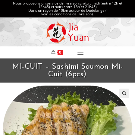
Nous proposons un service de livraison gratuit, midi (entre 12h et
13h45) et soir (entre 18h et 21h45)
Dans un rayon de 10km autour de Dudelange (
voir les conditions de livraison
).
0
MI-CUIT – Sashimi Saumon Mi-
Cuit (6pcs)