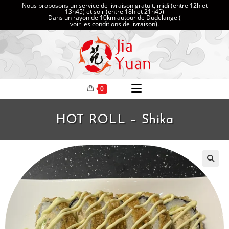
Nous proposons un service de livraison gratuit, midi (entre 12h et
13h45) et soir (entre 18h et 21h45)
Dans un rayon de 10km autour de Dudelange (
voir les conditions de livraison
).
0
HOT ROLL – Shika