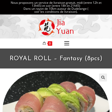
Nous proposons un service de livraison gratuit, midi (entre 12h et
13h45) et soir (entre 18h et 21h45)
Dans un rayon de 10km autour de Dudelange (
voir les conditions de livraison
).
0
ROYAL ROLL – Fantasy (8pcs)