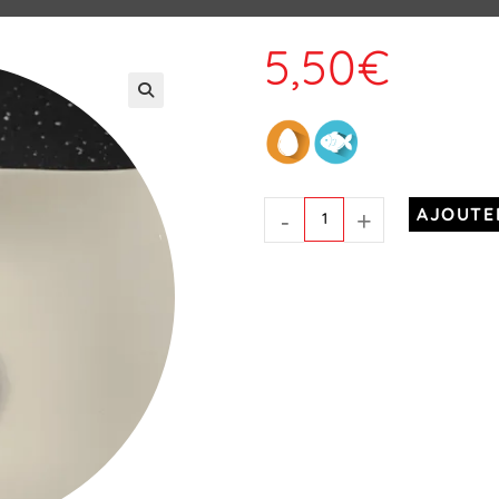
5,50
€
-
+
AJOUTE