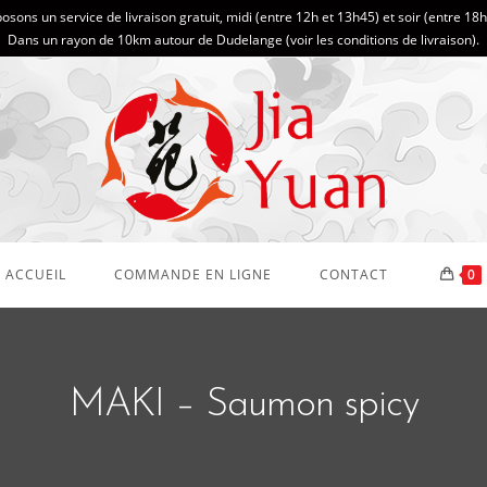
sons un service de livraison gratuit, midi (entre 12h et 13h45) et soir (entre 18
Dans un rayon de 10km autour de Dudelange (
voir les conditions de livraison
).
ACCUEIL
COMMANDE EN LIGNE
CONTACT
0
MAKI – Saumon spicy