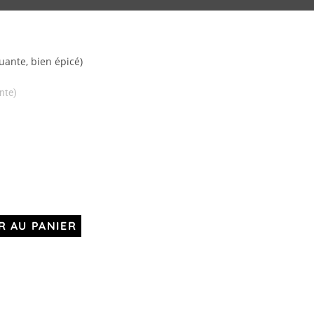
uante, bien épicé)
nte)
R AU PANIER