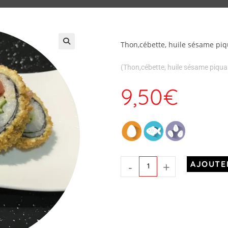
Thon,cébette, huile sésame piq
(Thon,cébette, huile sésame piqua
9,50
€
-
+
AJOUTE