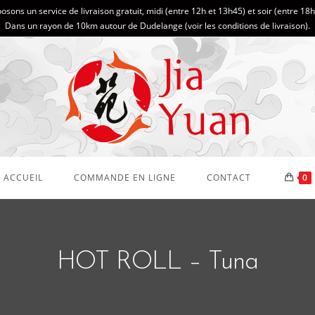
sons un service de livraison gratuit, midi (entre 12h et 13h45) et soir (entre 18
Dans un rayon de 10km autour de Dudelange (
voir les conditions de livraison
).
ACCUEIL
COMMANDE EN LIGNE
CONTACT
0
HOT ROLL – Tuna