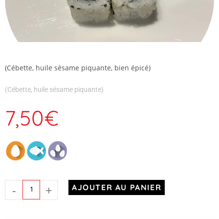
(Cébette, huile sésame piquante, bien épicé)
(Cébette, huile sésame piquante)
7,50
€
-
+
AJOUTER AU PANIER