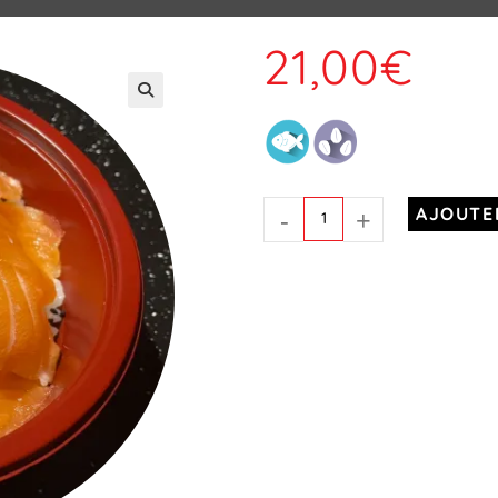
21,00
€
-
+
AJOUTE