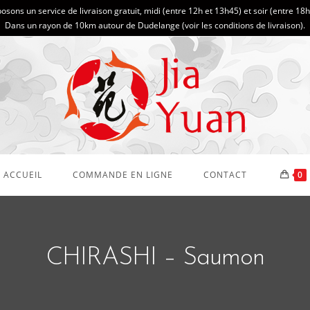
sons un service de livraison gratuit, midi (entre 12h et 13h45) et soir (entre 18
Dans un rayon de 10km autour de Dudelange (
voir les conditions de livraison
).
ACCUEIL
COMMANDE EN LIGNE
CONTACT
0
CHIRASHI – Saumon