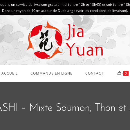
sons un service de livraison gratuit, midi (entre 12h et 13h45) et soir (entre 18
Dans un rayon de 10km autour de Dudelange (
voir les conditions de livraison
).
ACCUEIL
COMMANDE EN LIGNE
CONTACT
0
SHI – Mixte Saumon, Thon et 