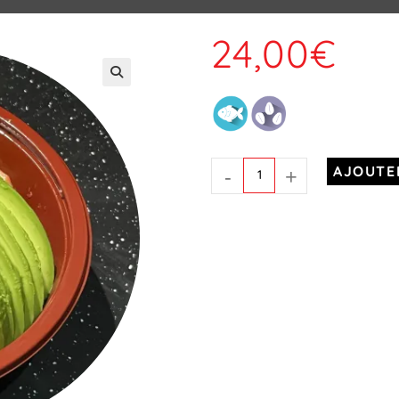
24,00
€
-
+
AJOUTE