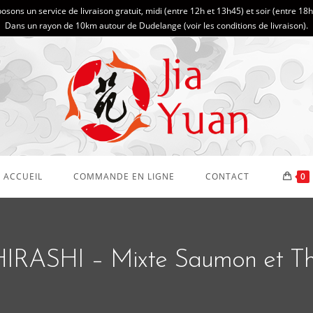
sons un service de livraison gratuit, midi (entre 12h et 13h45) et soir (entre 18
Dans un rayon de 10km autour de Dudelange (
voir les conditions de livraison
).
ACCUEIL
COMMANDE EN LIGNE
CONTACT
0
IRASHI – Mixte Saumon et T