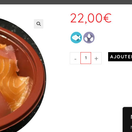
22,00
€
-
+
AJOUTE