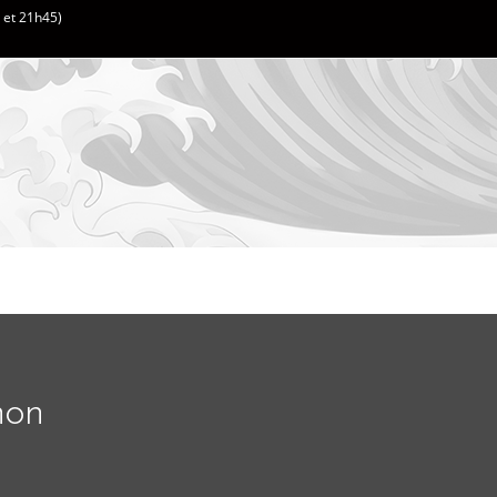
h et 21h45)
hon