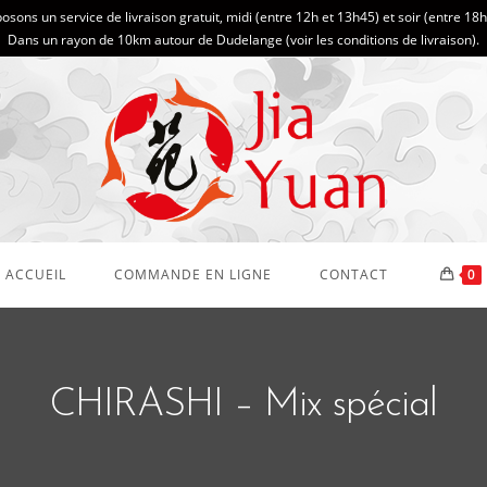
sons un service de livraison gratuit, midi (entre 12h et 13h45) et soir (entre 18
Dans un rayon de 10km autour de Dudelange (
voir les conditions de livraison
).
ACCUEIL
COMMANDE EN LIGNE
CONTACT
0
CHIRASHI – Mix spécial