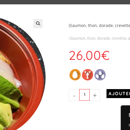
(Saumon, thon, dorade, crevette
(Saumon, thon, dorade, crevette, 
26,00
€
-
+
AJOUTE