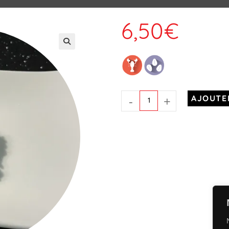
6,50
€
-
+
AJOUTE