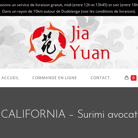
sons un service de livraison gratuit, midi (entre 12h et 13h45) et soir (entre 18
Dans un rayon de 10km autour de Dudelange (
voir les conditions de livraison
).
ACCUEIL
COMMANDE EN LIGNE
CONTACT
0
CALIFORNIA – Surimi avocat