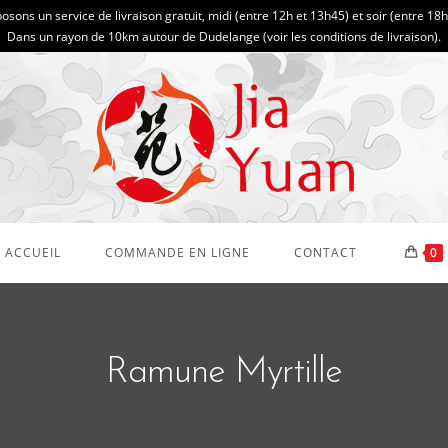
sons un service de livraison gratuit, midi (entre 12h et 13h45) et soir (entre 18
Dans un rayon de 10km autour de Dudelange (
voir les conditions de livraison
).
ACCUEIL
COMMANDE EN LIGNE
CONTACT
0
Ramune Myrtille