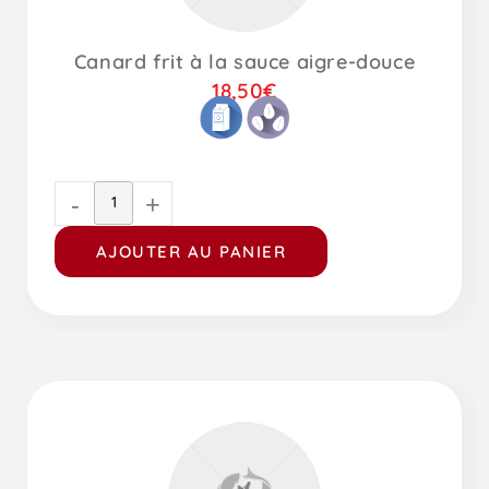
Canard frit à la sauce aigre-douce
18,50
€
-
+
AJOUTER AU PANIER