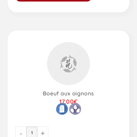
Boeuf aux oignons
17,00
€
-
+