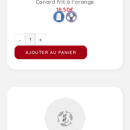
Canard frit à l‘orange
18,50
€
-
+
AJOUTER AU PANIER