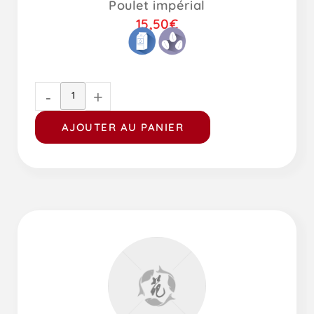
Poulet impérial
15,50
€
-
+
AJOUTER AU PANIER