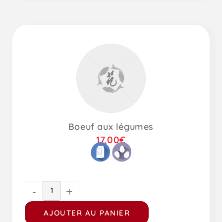
Boeuf aux légumes
17,00
€
-
+
AJOUTER AU PANIER