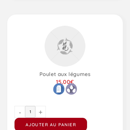
Poulet aux légumes
15,00
€
-
+
AJOUTER AU PANIER