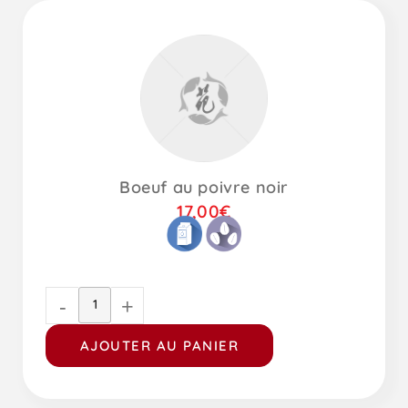
Boeuf au poivre noir
17,00
€
-
+
AJOUTER AU PANIER