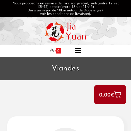
Nous proposons un service de livraison gratuit, midi (entre 12h et
13h45) et soir (entre 18h et 21h45)
Dans un rayon de 10km autour de Dudelange (
voir les conditions de livraison
).
0
Viandes
0,00
€