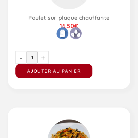
Poulet sur plaque chauffante
16,50
€
-
+
AJOUTER AU PANIER