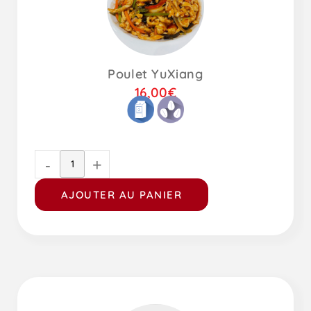
Poulet YuXiang
16,00
€
-
+
AJOUTER AU PANIER