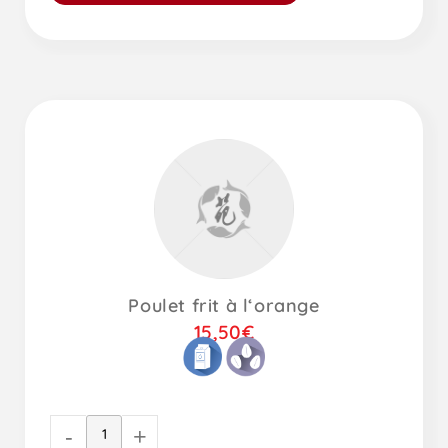
Poulet frit à l‘orange
15,50
€
-
+