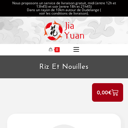
Nous proposons un service de livraison gratuit, midi (entre 12h et
13h45) et soir (entre 18h et 21h45)
Dans un rayon de 10km autour de Dudelange (
voir les conditions de livraison
).
0
Riz Et Nouilles
0,00
€