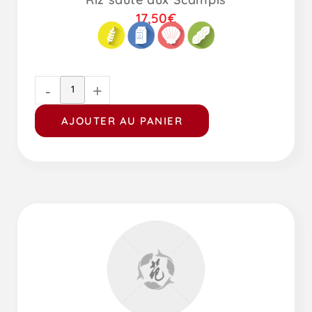
17,50
€
-
+
AJOUTER AU PANIER