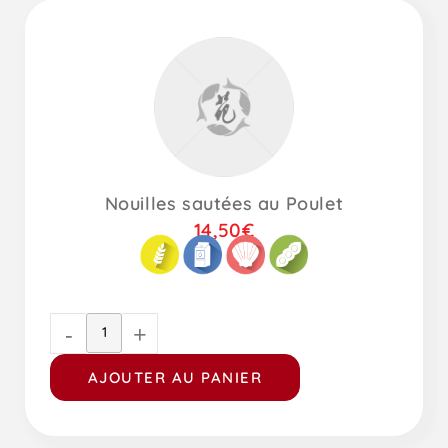
Nouilles sautées au Poulet
14,50
€
-
+
AJOUTER AU PANIER